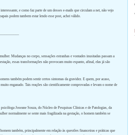
nteressante, e como faz parte de um desses e-mails que circulam a net, não vejo
papais podem tambem estar lendo esse post, achei válido.
___________
ulher. Mudanças no corpo, sensações estranhas e vontades inusitadas passam a
gestação, essas transformações não provocam muito espanto, afinal, elas já são
 homens também podem sentir certos sintomas da gravidez. E quem, por acaso,
stá muito enganado. Tais reações são cientificamente comprovadas e levam o nome de
a psicóloga Joseane Souza, do Núcleo de Pesquisas Clínicas e de Patologias, da
lher normalmente se sente mais fragilizada na gestação, o homem também se
 homem também, principalmente em relação às questões financeiras e práticas que