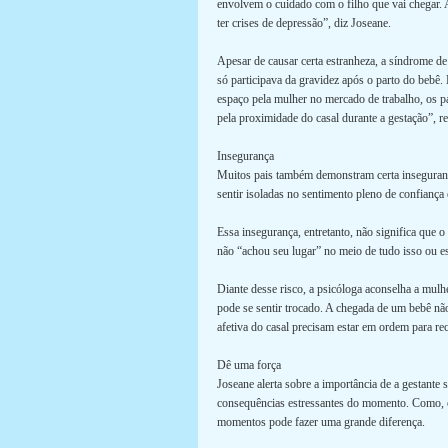
envolvem o cuidado com o filho que vai chegar. 
ter crises de depressão”, diz Joseane.
Apesar de causar certa estranheza, a síndrome 
só participava da gravidez após o parto do bebê
espaço pela mulher no mercado de trabalho, os pa
pela proximidade do casal durante a gestação”, re
Insegurança
Muitos pais também demonstram certa inseguranç
sentir isoladas no sentimento pleno de confiança 
Essa insegurança, entretanto, não significa que 
não “achou seu lugar” no meio de tudo isso ou e
Diante desse risco, a psicóloga aconselha a mulh
pode se sentir trocado. A chegada de um bebê não
afetiva do casal precisam estar em ordem para rec
Dê uma força
Joseane alerta sobre a importância de a gestante
consequências estressantes do momento. Como, e
momentos pode fazer uma grande diferença.