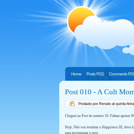
Home
Posts RSS
Comments RS
Post 010 - A Cult Mo
Postado por Renato
at
quinta-feir
Cheguei ao Post de numero 10. Faltam apenas 9
Hoje, Não vou terminar o Happyness III, devo faz
para incrementar o post.