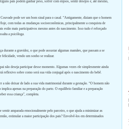
Alguns pais podem ganhar peso, sofrer com enjoos, sentir desejos e, até mesmo,
de Couvade pode ser um bom sinal para o casal. “Antigamente, diziam que o homem
. Hoje, com todas as mudanças socioeconômicas, principalmente a conquista de
is estão mais participativos mesmo antes do nascimento. Isso tudo é reforçado
ssalta a psicóloga.
a durante a gravidez, o que pode assustar algumas mamães, que passam a se
e felicidade, vendo um sonho se realizar.
o pai não deseja participar desse momento. Algumas vezes ele simplesmente ainda
stá reflexivo sobre como será sua vida conjugal após o nascimento do bebê.
er a não deixar de lado a sua vida matrimonial durante a gestação. “O homem não
 implica apenas na preparação do parto. O equilíbrio familiar e a preparação
eber essa criança”, completa.
 se sentir amparada emocionalmente pelo parceiro, o que ajuda a minimizar as
ntão, estimular a maior participação dos pais? Envolvê-los em determinados