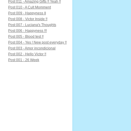
Post 011 - Amazing Gifts !! Yeah !!
Post 010 - A Cult Momment
Post 009 - Happyness II
Post 008 - Victor Inside !!
Post 007 - Luciana's Thoughts
Post 006 - Happyness !!!
Post 005 - Blood test !!
Post 004 - Yes ! New post everyday !!
Post 003 - Amor incondicional
Post 002 - Hello Victor !!
Post 001 - 26 Week