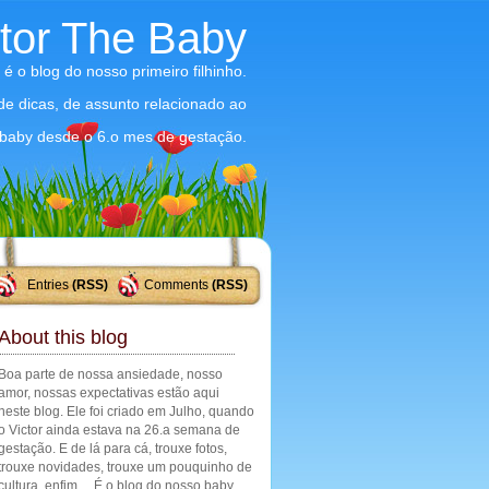
ctor The Baby
 é o blog do nosso primeiro filhinho.
 de dicas, de assunto relacionado ao
baby desde o 6.o mes de gestação.
Entries
(RSS)
Comments
(RSS)
About this blog
Boa parte de nossa ansiedade, nosso
amor, nossas expectativas estão aqui
neste blog. Ele foi criado em Julho, quando
o Victor ainda estava na 26.a semana de
gestação. E de lá para cá, trouxe fotos,
trouxe novidades, trouxe um pouquinho de
cultura, enfim ... É o blog do nosso baby