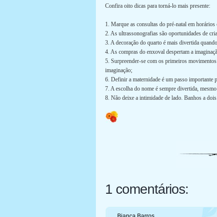
Confira oito dicas para torná-lo mais presente:
1. Marque as consultas do pré-natal em horários
2. As ultrassonografias são oportunidades de cr
3. A decoração do quarto é mais divertida quand
4. As compras do enxoval despertam a imaginaçã
5. Surpreender-se com os primeiros movimentos d
imaginação;
6. Definir a maternidade é um passo importante p
7. A escolha do nome é sempre divertida, mesmo
8. Não deixe a intimidade de lado. Banhos a dois
1 comentários:
Bianca Barros