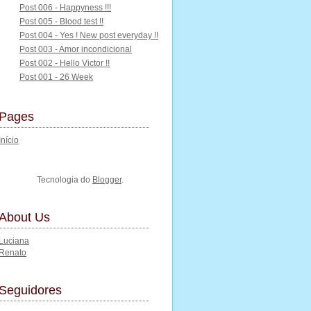
Post 006 - Happyness !!!
Post 005 - Blood test !!
Post 004 - Yes ! New post everyday !!
Post 003 - Amor incondicional
Post 002 - Hello Victor !!
Post 001 - 26 Week
Pages
Início
Tecnologia do
Blogger
.
About Us
Luciana
Renato
Seguidores