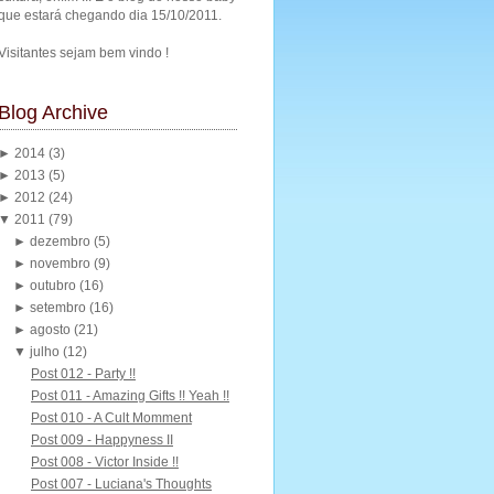
que estará chegando dia 15/10/2011.
Visitantes sejam bem vindo !
Blog Archive
►
2014
(3)
►
2013
(5)
►
2012
(24)
▼
2011
(79)
►
dezembro
(5)
►
novembro
(9)
►
outubro
(16)
►
setembro
(16)
►
agosto
(21)
▼
julho
(12)
Post 012 - Party !!
Post 011 - Amazing Gifts !! Yeah !!
Post 010 - A Cult Momment
Post 009 - Happyness II
Post 008 - Victor Inside !!
Post 007 - Luciana's Thoughts