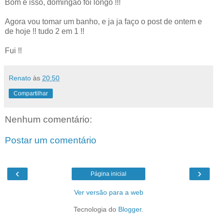
Bom é isso, domingão foi longo !!!
Agora vou tomar um banho, e ja ja faço o post de ontem e
de hoje !! tudo 2 em 1 !!
Fui !!
Renato
às
20:50
Compartilhar
Nenhum comentário:
Postar um comentário
‹
›
Página inicial
Ver versão para a web
Tecnologia do
Blogger
.