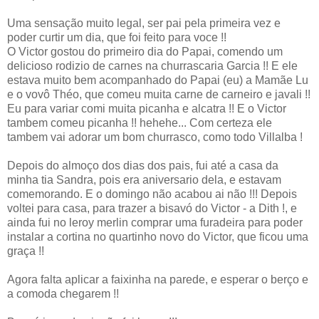
Uma sensação muito legal, ser pai pela primeira vez e
poder curtir um dia, que foi feito para voce !!
O Victor gostou do primeiro dia do Papai, comendo um
delicioso rodizio de carnes na churrascaria Garcia !! E ele
estava muito bem acompanhado do Papai (eu) a Mamãe Lu
e o vovô Théo, que comeu muita carne de carneiro e javali !!
Eu para variar comi muita picanha e alcatra !! E o Victor
tambem comeu picanha !! hehehe... Com certeza ele
tambem vai adorar um bom churrasco, como todo Villalba !
Depois do almoço dos dias dos pais, fui até a casa da
minha tia Sandra, pois era aniversario dela, e estavam
comemorando. E o domingo não acabou ai não !!! Depois
voltei para casa, para trazer a bisavó do Victor - a Dith !, e
ainda fui no leroy merlin comprar uma furadeira para poder
instalar a cortina no quartinho novo do Victor, que ficou uma
graça !!
Agora falta aplicar a faixinha na parede, e esperar o berço e
a comoda chegarem !!