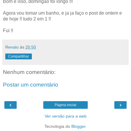
Bom é isso, domingão foi longo !!!
Agora vou tomar um banho, e ja ja faço o post de ontem e
de hoje !! tudo 2 em 1 !!
Fui !!
Renato
às
20:50
Compartilhar
Nenhum comentário:
Postar um comentário
‹
›
Página inicial
Ver versão para a web
Tecnologia do
Blogger
.