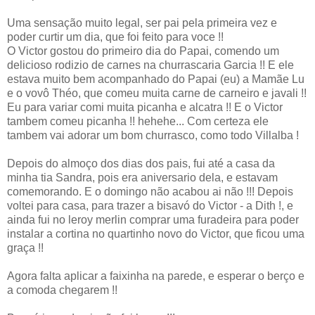
Uma sensação muito legal, ser pai pela primeira vez e
poder curtir um dia, que foi feito para voce !!
O Victor gostou do primeiro dia do Papai, comendo um
delicioso rodizio de carnes na churrascaria Garcia !! E ele
estava muito bem acompanhado do Papai (eu) a Mamãe Lu
e o vovô Théo, que comeu muita carne de carneiro e javali !!
Eu para variar comi muita picanha e alcatra !! E o Victor
tambem comeu picanha !! hehehe... Com certeza ele
tambem vai adorar um bom churrasco, como todo Villalba !
Depois do almoço dos dias dos pais, fui até a casa da
minha tia Sandra, pois era aniversario dela, e estavam
comemorando. E o domingo não acabou ai não !!! Depois
voltei para casa, para trazer a bisavó do Victor - a Dith !, e
ainda fui no leroy merlin comprar uma furadeira para poder
instalar a cortina no quartinho novo do Victor, que ficou uma
graça !!
Agora falta aplicar a faixinha na parede, e esperar o berço e
a comoda chegarem !!