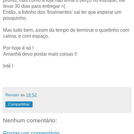
pronto, mas como a loja não tinha o berço no estoque, vai
levar 30 dias para entregar =(
Então, a fotinho dos 'finalmentes' vai ter que esperar um
pouquinho.
Mas tudo bem, assim da tempo de terminar o quartinho com
calma, e com espaço.
Por hoje é só !
Amanhã devo postar mais coisas !!
Inté !
Renato
às
18:52
Compartilhar
Nenhum comentário:
Postar um comentário