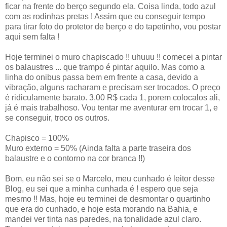
ficar na frente do berço segundo ela. Coisa linda, todo azul
com as rodinhas pretas ! Assim que eu conseguir tempo
para tirar foto do protetor de berço e do tapetinho, vou postar
aqui sem falta !
Hoje terminei o muro chapiscado !! uhuuu !! comecei a pintar
os balaustres ... que trampo é pintar aquilo. Mas como a
linha do onibus passa bem em frente a casa, devido a
vibração, alguns racharam e precisam ser trocados. O preço
é ridiculamente barato. 3,00 R$ cada 1, porem colocalos ali,
já é mais trabalhoso. Vou tentar me aventurar em trocar 1, e
se conseguir, troco os outros.
Chapisco = 100%
Muro externo = 50% (Ainda falta a parte traseira dos
balaustre e o contorno na cor branca !!)
Bom, eu não sei se o Marcelo, meu cunhado é leitor desse
Blog, eu sei que a minha cunhada é ! espero que seja
mesmo !! Mas, hoje eu terminei de desmontar o quartinho
que era do cunhado, e hoje esta morando na Bahia, e
mandei ver tinta nas paredes, na tonalidade azul claro.