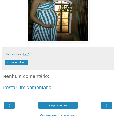
Renato
às
17:41
Compartilhar
Nenhum comentário:
Postar um comentário
‹
›
Página inicial
Ver versão para a web