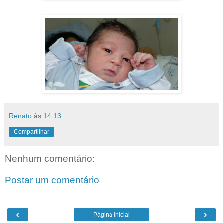
Renato
às
14:13
Compartilhar
Nenhum comentário:
Postar um comentário
‹
›
Página inicial