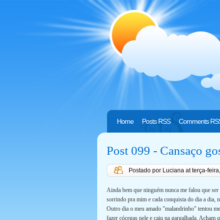
Home
Posts RSS
Comments RS
Post 099 - Cansaço go
Postado por Luciana
at
terça-feir
Ainda bem que ninguém nunca me falou que ser m
sorrindo pra mim e cada conquista do dia a dia, 
Outro dia o meu amado "malandrinho" tentou me 
fazer cócegas nele e caiu na gargalhada. Acham q