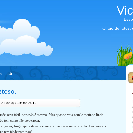
Vi
Esse
Cheio de fotos,
S
Edit
stoso.
a, 21 de agosto de 2012
ãe seria fácil, pois não é mesmo. Mas quando vejo aquele rostinho lindo
não tem como não se derreter,
enganar, fingiu que estava dormindo e que não queria acordar. Daí comecei a
ue tem idade para isso?