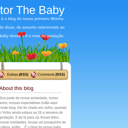
ctor The Baby
 é o blog do nosso primeiro filhinho.
 de dicas, de assunto relacionado ao
baby desde o 6.o mes de gestação.
Entries
(RSS)
Comments
(RSS)
About this blog
Boa parte de nossa ansiedade, nosso
amor, nossas expectativas estão aqui
neste blog. Ele foi criado em Julho, quando
o Victor ainda estava na 26.a semana de
gestação. E de lá para cá, trouxe fotos,
trouxe novidades, trouxe um pouquinho de
cultura, enfim ... É o blog do nosso baby