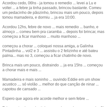
Acordou cedo, 06hs - ja tomou o remedio ... levei a Lu e
voltei ... a febre ja tinha passado, brincou bastante. Comeu
um pedacinho de pãozinho, brincou mais um pouco, depois
tomou mamadeira, e dormiu ... ja era 10:00.
Acordou 12hs, febre de novo ... mais remedio ... banho, e
almoço ... comeu bem pra caramba ... depois foi brincar, mas
começou a ficar manhoso ... muito manhoso ...
começou a chorar ... coloquei nossa amiga, a Galinha
Pintadinha ... vol2 e 3 ... assistiu o 2 felizinho e até bateu
palma... mas no 3, começou a ficar chatinho de novo.
Brinca mais um pouco, distraindo ... ja era 15hs ... começou
a chorar mais e mais ...
Mamadeira e mais soninho ... ouvindo Eddie em um show
acustico .... só violão ... melhor do que canção de ninar ...
capotou de cansado ...
Espero que agora ele acorde melhor e sem febre ...