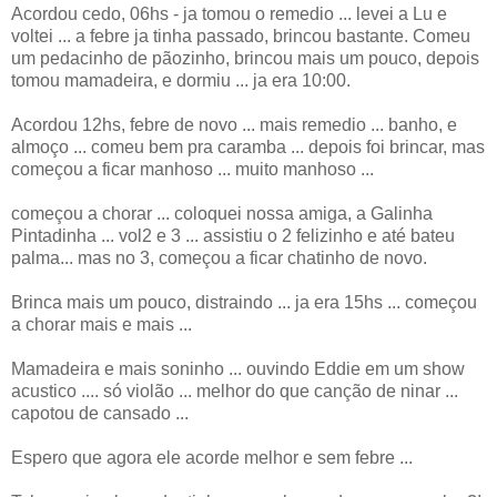
Acordou cedo, 06hs - ja tomou o remedio ... levei a Lu e
voltei ... a febre ja tinha passado, brincou bastante. Comeu
um pedacinho de pãozinho, brincou mais um pouco, depois
tomou mamadeira, e dormiu ... ja era 10:00.
Acordou 12hs, febre de novo ... mais remedio ... banho, e
almoço ... comeu bem pra caramba ... depois foi brincar, mas
começou a ficar manhoso ... muito manhoso ...
começou a chorar ... coloquei nossa amiga, a Galinha
Pintadinha ... vol2 e 3 ... assistiu o 2 felizinho e até bateu
palma... mas no 3, começou a ficar chatinho de novo.
Brinca mais um pouco, distraindo ... ja era 15hs ... começou
a chorar mais e mais ...
Mamadeira e mais soninho ... ouvindo Eddie em um show
acustico .... só violão ... melhor do que canção de ninar ...
capotou de cansado ...
Espero que agora ele acorde melhor e sem febre ...