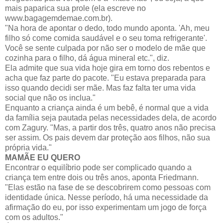
mais paparica sua prole (ela escreve no
www.bagagemdemae.com.br).
"Na hora de apontar o dedo, todo mundo aponta. 'Ah, meu
filho só come comida saudável e o seu toma refrigerante'.
Você se sente culpada por não ser o modelo de mãe que
cozinha para o filho, dá água mineral etc.", diz.
Ela admite que sua vida hoje gira em torno dos rebentos e
acha que faz parte do pacote. "Eu estava preparada para
isso quando decidi ser mãe. Mas faz falta ter uma vida
social que não os inclua."
Enquanto a criança ainda é um bebê, é normal que a vida
da família seja pautada pelas necessidades dela, de acordo
com Zagury. "Mas, a partir dos três, quatro anos não precisa
ser assim. Os pais devem dar proteção aos filhos, não sua
própria vida."
MAMÃE EU QUERO
Encontrar o equilíbrio pode ser complicado quando a
criança tem entre dois ou três anos, aponta Friedmann.
"Elas estão na fase de se descobrirem como pessoas com
identidade única. Nesse período, há uma necessidade da
afirmação do eu, por isso experimentam um jogo de força
com os adultos."