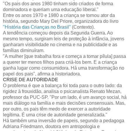
"Os pais dos anos 1980 tinham sido criados de forma
dominadora e queriam uma educação liberal."
Entre os anos 1970 e 1980 a criança se tornou ator da
história, segundo Mary Del Priore, organizadora do livro
"História das Crianças no Brasil"
(Contexto).
A tendência começou depois da Segunda Guerra. Ao
mesmo tempo, surgiram leis de proteção à infância, jovens
ganharam visibilidade no cinema e na publicidade e as
famílias diminuíram.
"A mulher [que trabalha fora e começa a tomar pílula] passa
a querer ter menos filhos para criá-los bem. E a criança
ganha lugar como consumidora. Há uma transformação no
papel dos pais", afirma a historiadora.
CRISE DE AUTORIDADE
O problema é que a balança foi toda para o outro lado: da
rigidez à frouxidão, analisa o psicanalista Renato Mezan,
professor da PUC-SP. "Por um lado, é um avanço social, há
mais diálogo na família e mais decisões consensuais. Mas,
por outro, os pais têm medo de exercer a autoridade
legítima. É uma crise de autoridade generalizada."
Há também uma inversão de papeis, segundo a pedagoga
Adriana Friedmann, doutora em antropologia e