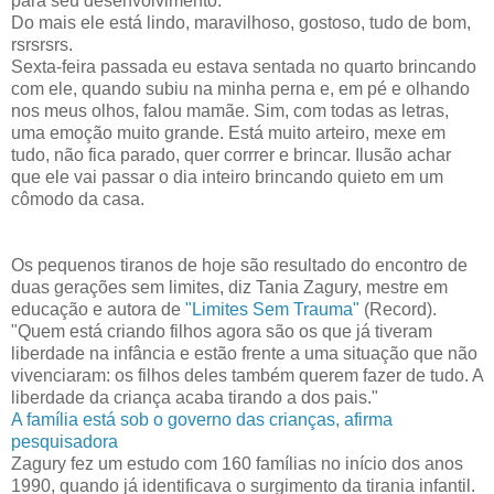
para seu desenvolvimento.
Do mais ele está lindo, maravilhoso, gostoso, tudo de bom,
rsrsrsrs.
Sexta-feira passada eu estava sentada no quarto brincando
com ele, quando subiu na minha perna e, em pé e olhando
nos meus olhos, falou mamãe. Sim, com todas as letras,
uma emoção muito grande. Está muito arteiro, mexe em
tudo, não fica parado, quer corrrer e brincar. Ilusão achar
que ele vai passar o dia inteiro brincando quieto em um
cômodo da casa.
Os pequenos tiranos de hoje são resultado do encontro de
duas gerações sem limites, diz Tania Zagury, mestre em
educação e autora de
"Limites Sem Trauma"
(Record).
"Quem está criando filhos agora são os que já tiveram
liberdade na infância e estão frente a uma situação que não
vivenciaram: os filhos deles também querem fazer de tudo. A
liberdade da criança acaba tirando a dos pais."
A família está sob o governo das crianças, afirma
pesquisadora
Zagury fez um estudo com 160 famílias no início dos anos
1990, quando já identificava o surgimento da tirania infantil.