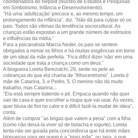
coordenadora do Nepsid (Núcleo de Estudos e Pesquisas
em Simbolismo, Infância e Desenvolvimento).
"Há uma 'adultização' precoce e, ao mesmo tempo, um
prolongamento da infância", diz. "Não dá para culpar só os
pais. Todos são vítimas da tendência sociocultural. As
crianças estão expostas a um grande número de estímulos
e influências da mídia."
Para a psicanalista Marcia Neder, os pais se sentem
obrigados a mimar os filhos e há muitas exigências em torno
de um ideal da mãe perfeita. "Fica difícil dizer 'não' em uma
sociedade que trata a criança como um deus."
A blogueira Loreta Berezutchi, 29, sente na pele as
cobranças do que ela chama de "filhocentrismo". Loreta é
mãe de Catarina, 3, e Pedro, 5. O menino não dá muito
trabalho, mas Catarina...
"Ela está sempre batendo o pé. Empaca quando não quer
sair de casa e quer escolher a roupa que vai usar. Às vezes,
quer blusa de frio no calor e é difícil fazê-la mudar de ideia",
conta.
Além de comprar "as brigas que valem a pena" com a filha
(como não deixá-la viver só de bolacha e iogurte), Loreta
tenta não ser guiada pela concorrência que há entre mães
blogueiras para ver quem é a "mais mãe", ou seja, a que