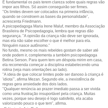
É fundamental os pais terem clareza sobre quais regras vão
impor aos filhos. Só assim conseguirão ser firmes.
"Os limites devem ser colocados na primeira infância,
quando se constroem as bases da personalidade",
acrescenta Friedmann.
A psicopedagoga Maria Irene Maluf, membro da Associação
Brasileira de Psicopedagogia, lembra que regras dão
segurança. "A opinião da criança não deve ser ignorada,
mas ela não sabe escolher o que é melhor para ela.
Ninguém nasce autônomo."
No fundo, mesmo os mais rebeldes gostam de saber até
onde podem ir, complementa a também psicopedagoga
Betina Serson. Para quem tem um déspota mirim em casa,
ela recomenda começar a disciplina estabelecendo uma
rotina (veja mais orientações ao lado).
"A ideia de que colocar limites pode ser danoso à criança é
'idiota'", afirma Mezan. Segundo ele, a inexistência de
regras gera ansiedade dos dois lados.
"Qualquer renúncia ao prazer imediato passa a ser vivida
como uma frustração insuportável pela criança. Muitas
vezes, porque seu desejo é logo satisfeito, ela acaba
valorizando pouco o que tem", afirma.