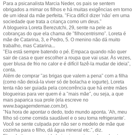
Para a psicanalista Marcia Neder, os pais se sentem
obrigados a mimar os filhos e há muitas exigências em torno
de um ideal da mãe perfeita. "Fica difícil dizer 'não' em uma
sociedade que trata a criança como um deus."
A blogueira Loreta Berezutchi, 29, sente na pele as
cobranças do que ela chama de "filhocentrismo". Loreta é
mãe de Catarina, 3, e Pedro, 5. O menino não dá muito
trabalho, mas Catarina...
"Ela está sempre batendo o pé. Empaca quando não quer
sair de casa e quer escolher a roupa que vai usar. Às vezes,
quer blusa de frio no calor e é difícil fazê-la mudar de ideia",
conta.
Além de comprar "as brigas que valem a pena" com a filha
(como não deixá-la viver só de bolacha e iogurte), Loreta
tenta não ser guiada pela concorrência que há entre mães
blogueiras para ver quem é a "mais mãe", ou seja, a que
mais paparica sua prole (ela escreve no
www.bagagemdemae.com.br).
"Na hora de apontar o dedo, todo mundo aponta. 'Ah, meu
filho só come comida saudável e o seu toma refrigerante'.
Você se sente culpada por não ser o modelo de mãe que
cozinha para o filho, dá água mineral etc.", diz.