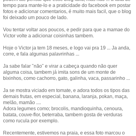
tempo para mante-lo e a praticidade do facebook em postar
fotos e adicionar comentarios, é muito mais facil, que o blog
foi deixado um pouco de lado.
Vou tentar voltar aos poucos, e pedir para que a mamae do
Victor volte a adicionar coisinhas tambem.
Hoje o Victor ja tem 18 meses, e logo vai pra 19 ... Ja anda,
corre, e fala algumas palavrinhas ...
Ja sabe falar "não" e virar a cabeça quando não quer
alguma coisa, tambem já imita sons de um monte de
bixinhos, como cachorro, gato, galinha, vaca, passarinho ...
Ja se mostra viciado em tomate, e adora todos os tipos das
demais frutas, em especial, banana, laranja, pokan, maça,
melão, mamão ....
Adora legumes como; brocolis, mandioquinha, cenoura,
batata, couve-flor, beterraba, tambem gosta de verduras
como rucula por exemplo.
Recentemente, estivemos na praia, e essa foto marcou o