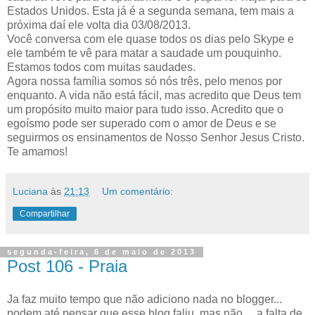
Estados Unidos. Esta já é a segunda semana, tem mais a
próxima daí ele volta dia 03/08/2013.
Você conversa com ele quase todos os dias pelo Skype e
ele também te vê para matar a saudade um pouquinho.
Estamos todos com muitas saudades.
Agora nossa família somos só nós três, pelo menos por
enquanto. A vida não está fácil, mas acredito que Deus tem
um propósito muito maior para tudo isso. Acredito que o
egoísmo pode ser superado com o amor de Deus e se
seguirmos os ensinamentos de Nosso Senhor Jesus Cristo.
Te amamos!
Luciana
às
21:13
Um comentário:
Compartilhar
segunda-feira, 6 de maio de 2013
Post 106 - Praia
Ja faz muito tempo que não adiciono nada no blogger...
podem até pensar que esse blog faliu, mas não ... a falta de