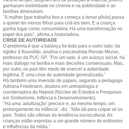
ganharam visibilidade no cinema e na publicidade e as
famílias diminuíram.
"A mulher [que trabalha fora e começa a tomar pílula] passa
a querer ter menos filhos para criá-los bem. E a criança
ganha lugar como consumidora. Há uma transformação no
papel dos pais", afirma a historiadora.
CRISE DE AUTORIDADE
O problema é que a balança foi toda para o outro lado: da
rigidez à frouxidão, analisa o psicanalista Renato Mezan,
professor da PUC-SP. "Por um lado, é um avanço social, há
mais diálogo na família e mais decisões consensuais. Mas,
por outro, os pais têm medo de exercer a autoridade
legítima. É uma crise de autoridade generalizada."
Há também uma inversão de papeis, segundo a pedagoga
Adriana Friedmann, doutora em antropologia e
coordenadora do Nepsid (Núcleo de Estudos e Pesquisas
em Simbolismo, Infância e Desenvolvimento).
"Há uma 'adultização' precoce e, ao mesmo tempo, um
prolongamento da infância", diz. "Não dá para culpar só os
pais. Todos são vítimas da tendência sociocultural. As
crianças estão expostas a um grande número de estímulos
e influências da mídia."