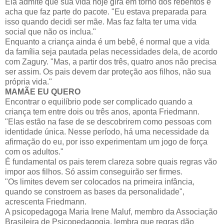
Ela admite que sua vida hoje gira em torno dos rebentos e
acha que faz parte do pacote. "Eu estava preparada para
isso quando decidi ser mãe. Mas faz falta ter uma vida
social que não os inclua."
Enquanto a criança ainda é um bebê, é normal que a vida
da família seja pautada pelas necessidades dela, de acordo
com Zagury. "Mas, a partir dos três, quatro anos não precisa
ser assim. Os pais devem dar proteção aos filhos, não sua
própria vida."
MAMÃE EU QUERO
Encontrar o equilíbrio pode ser complicado quando a
criança tem entre dois ou três anos, aponta Friedmann.
"Elas estão na fase de se descobrirem como pessoas com
identidade única. Nesse período, há uma necessidade da
afirmação do eu, por isso experimentam um jogo de força
com os adultos."
É fundamental os pais terem clareza sobre quais regras vão
impor aos filhos. Só assim conseguirão ser firmes.
"Os limites devem ser colocados na primeira infância,
quando se constroem as bases da personalidade",
acrescenta Friedmann.
A psicopedagoga Maria Irene Maluf, membro da Associação
Brasileira de Psicopedagogia, lembra que regras dão