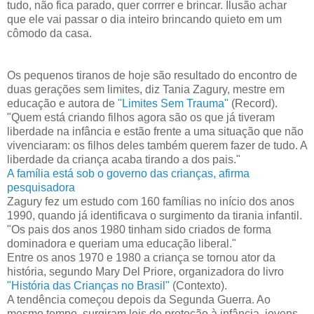
tudo, não fica parado, quer corrrer e brincar. Ilusão achar
que ele vai passar o dia inteiro brincando quieto em um
cômodo da casa.
Os pequenos tiranos de hoje são resultado do encontro de
duas gerações sem limites, diz Tania Zagury, mestre em
educação e autora de
"Limites Sem Trauma"
(Record).
"Quem está criando filhos agora são os que já tiveram
liberdade na infância e estão frente a uma situação que não
vivenciaram: os filhos deles também querem fazer de tudo. A
liberdade da criança acaba tirando a dos pais."
A família está sob o governo das crianças, afirma
pesquisadora
Zagury fez um estudo com 160 famílias no início dos anos
1990, quando já identificava o surgimento da tirania infantil.
"Os pais dos anos 1980 tinham sido criados de forma
dominadora e queriam uma educação liberal."
Entre os anos 1970 e 1980 a criança se tornou ator da
história, segundo Mary Del Priore, organizadora do livro
"História das Crianças no Brasil"
(Contexto).
A tendência começou depois da Segunda Guerra. Ao
mesmo tempo, surgiram leis de proteção à infância, jovens