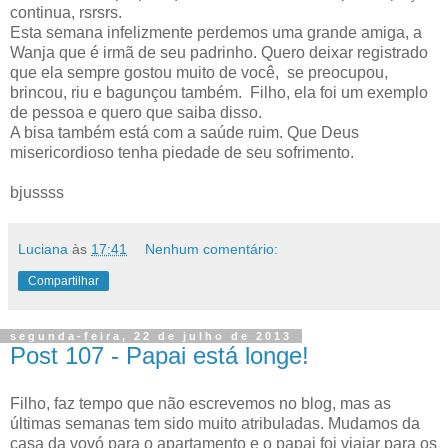
continua, rsrsrs.
Esta semana infelizmente perdemos uma grande amiga, a
Wanja que é irmã de seu padrinho. Quero deixar registrado
que ela sempre gostou muito de você, se preocupou,
brincou, riu e bagunçou também. Filho, ela foi um exemplo
de pessoa e quero que saiba disso.
A bisa também está com a saúde ruim. Que Deus
misericordioso tenha piedade de seu sofrimento.
bjussss
Luciana
às
17:41
Nenhum comentário:
Compartilhar
segunda-feira, 22 de julho de 2013
Post 107 - Papai está longe!
Filho, faz tempo que não escrevemos no blog, mas as
últimas semanas tem sido muito atribuladas. Mudamos da
casa da vovó para o apartamento e o papai foi viajar para os