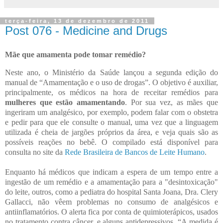
terça-feira, 13 de dezembro de 2011
Post 076 - Medicine and Drugs
Mãe que amamenta pode tomar remédio?
Neste ano, o Ministério da Saúde lançou a segunda edição do
manual de “Amamentação e o uso de drogas”. O objetivo é auxiliar,
principalmente, os médicos na hora de receitar remédios para
mulheres que estão amamentando
. Por sua vez, as mães que
ingeriram um analgésico, por exemplo, podem falar com o obstetra
e pedir para que ele consulte o manual, uma vez que a linguagem
utilizada é cheia de jargões próprios da área, e veja quais são as
possíveis reações no bebê. O compilado está disponível para
consulta no site da
Rede Brasileira de Bancos de Leite Humano
.
Enquanto há médicos que indicam a espera de um tempo entre a
ingestão de um remédio e a amamentação para a "desintoxicação"
do leite, outros, como a pediatra do hospital Santa Joana, Dra. Clery
Gallacci, não vêem problemas no consumo de analgésicos e
antiinflamatórios. O alerta fica por conta de quimioterápicos, usados
no tratamento contra câncer, e alguns antidepressivos. “A medida é