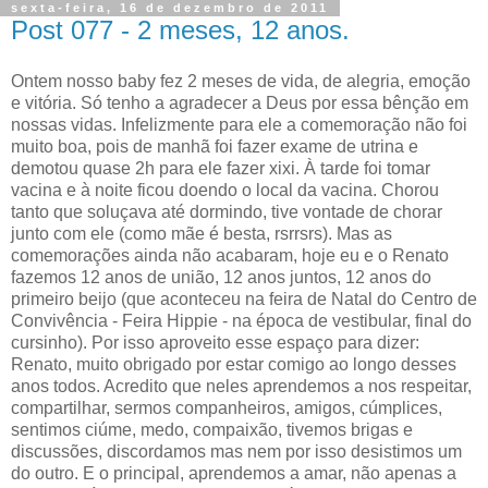
sexta-feira, 16 de dezembro de 2011
Post 077 - 2 meses, 12 anos.
Ontem nosso baby fez 2 meses de vida, de alegria, emoção
e vitória. Só tenho a agradecer a Deus por essa bênção em
nossas vidas. Infelizmente para ele a comemoração não foi
muito boa, pois de manhã foi fazer exame de utrina e
demotou quase 2h para ele fazer xixi. À tarde foi tomar
vacina e à noite ficou doendo o local da vacina. Chorou
tanto que soluçava até dormindo, tive vontade de chorar
junto com ele (como mãe é besta, rsrrsrs). Mas as
comemorações ainda não acabaram, hoje eu e o Renato
fazemos 12 anos de união, 12 anos juntos, 12 anos do
primeiro beijo (que aconteceu na feira de Natal do Centro de
Convivência - Feira Hippie - na época de vestibular, final do
cursinho). Por isso aproveito esse espaço para dizer:
Renato, muito obrigado por estar comigo ao longo desses
anos todos. Acredito que neles aprendemos a nos respeitar,
compartilhar, sermos companheiros, amigos, cúmplices,
sentimos ciúme, medo, compaixão, tivemos brigas e
discussões, discordamos mas nem por isso desistimos um
do outro. E o principal, aprendemos a amar, não apenas a