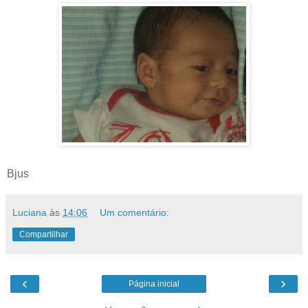
Bjus
Luciana
às
14:06
Um comentário:
Compartilhar
‹
›
Página inicial