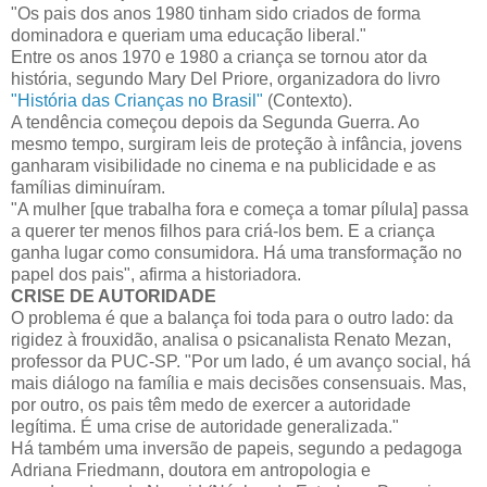
"Os pais dos anos 1980 tinham sido criados de forma
dominadora e queriam uma educação liberal."
Entre os anos 1970 e 1980 a criança se tornou ator da
história, segundo Mary Del Priore, organizadora do livro
"História das Crianças no Brasil"
(Contexto).
A tendência começou depois da Segunda Guerra. Ao
mesmo tempo, surgiram leis de proteção à infância, jovens
ganharam visibilidade no cinema e na publicidade e as
famílias diminuíram.
"A mulher [que trabalha fora e começa a tomar pílula] passa
a querer ter menos filhos para criá-los bem. E a criança
ganha lugar como consumidora. Há uma transformação no
papel dos pais", afirma a historiadora.
CRISE DE AUTORIDADE
O problema é que a balança foi toda para o outro lado: da
rigidez à frouxidão, analisa o psicanalista Renato Mezan,
professor da PUC-SP. "Por um lado, é um avanço social, há
mais diálogo na família e mais decisões consensuais. Mas,
por outro, os pais têm medo de exercer a autoridade
legítima. É uma crise de autoridade generalizada."
Há também uma inversão de papeis, segundo a pedagoga
Adriana Friedmann, doutora em antropologia e