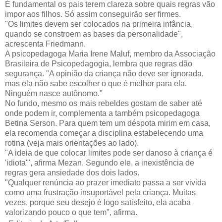
É fundamental os pais terem clareza sobre quais regras vão
impor aos filhos. Só assim conseguirão ser firmes.
"Os limites devem ser colocados na primeira infância,
quando se constroem as bases da personalidade",
acrescenta Friedmann.
A psicopedagoga Maria Irene Maluf, membro da Associação
Brasileira de Psicopedagogia, lembra que regras dão
segurança. "A opinião da criança não deve ser ignorada,
mas ela não sabe escolher o que é melhor para ela.
Ninguém nasce autônomo."
No fundo, mesmo os mais rebeldes gostam de saber até
onde podem ir, complementa a também psicopedagoga
Betina Serson. Para quem tem um déspota mirim em casa,
ela recomenda começar a disciplina estabelecendo uma
rotina (veja mais orientações ao lado).
"A ideia de que colocar limites pode ser danoso à criança é
'idiota'", afirma Mezan. Segundo ele, a inexistência de
regras gera ansiedade dos dois lados.
"Qualquer renúncia ao prazer imediato passa a ser vivida
como uma frustração insuportável pela criança. Muitas
vezes, porque seu desejo é logo satisfeito, ela acaba
valorizando pouco o que tem", afirma.