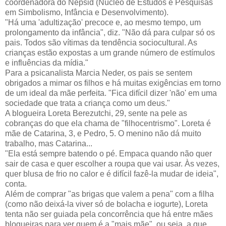
coordenadora do Nepsid (Núcleo de Estudos e Pesquisas
em Simbolismo, Infância e Desenvolvimento).
"Há uma 'adultização' precoce e, ao mesmo tempo, um
prolongamento da infância", diz. "Não dá para culpar só os
pais. Todos são vítimas da tendência sociocultural. As
crianças estão expostas a um grande número de estímulos
e influências da mídia."
Para a psicanalista Marcia Neder, os pais se sentem
obrigados a mimar os filhos e há muitas exigências em torno
de um ideal da mãe perfeita. "Fica difícil dizer 'não' em uma
sociedade que trata a criança como um deus."
A blogueira Loreta Berezutchi, 29, sente na pele as
cobranças do que ela chama de "filhocentrismo". Loreta é
mãe de Catarina, 3, e Pedro, 5. O menino não dá muito
trabalho, mas Catarina...
"Ela está sempre batendo o pé. Empaca quando não quer
sair de casa e quer escolher a roupa que vai usar. Às vezes,
quer blusa de frio no calor e é difícil fazê-la mudar de ideia",
conta.
Além de comprar "as brigas que valem a pena" com a filha
(como não deixá-la viver só de bolacha e iogurte), Loreta
tenta não ser guiada pela concorrência que há entre mães
blogueiras para ver quem é a "mais mãe", ou seja, a que