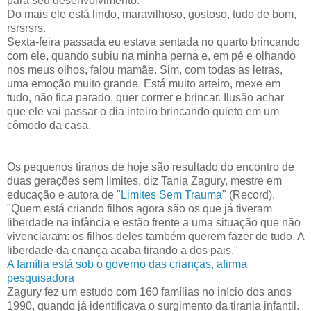
para seu desenvolvimento.
Do mais ele está lindo, maravilhoso, gostoso, tudo de bom,
rsrsrsrs.
Sexta-feira passada eu estava sentada no quarto brincando
com ele, quando subiu na minha perna e, em pé e olhando
nos meus olhos, falou mamãe. Sim, com todas as letras,
uma emoção muito grande. Está muito arteiro, mexe em
tudo, não fica parado, quer corrrer e brincar. Ilusão achar
que ele vai passar o dia inteiro brincando quieto em um
cômodo da casa.
Os pequenos tiranos de hoje são resultado do encontro de
duas gerações sem limites, diz Tania Zagury, mestre em
educação e autora de
"Limites Sem Trauma"
(Record).
"Quem está criando filhos agora são os que já tiveram
liberdade na infância e estão frente a uma situação que não
vivenciaram: os filhos deles também querem fazer de tudo. A
liberdade da criança acaba tirando a dos pais."
A família está sob o governo das crianças, afirma
pesquisadora
Zagury fez um estudo com 160 famílias no início dos anos
1990, quando já identificava o surgimento da tirania infantil.