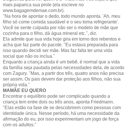
mais paparica sua prole (ela escreve no
www.bagagemdemae.com.br).
"Na hora de apontar o dedo, todo mundo aponta. 'Ah, meu
filho só come comida saudável e o seu toma refrigerante'.
Você se sente culpada por não ser o modelo de mãe que
cozinha para o filho, dá água mineral etc.", diz.
Ela admite que sua vida hoje gira em torno dos rebentos e
acha que faz parte do pacote. "Eu estava preparada para
isso quando decidi ser mãe. Mas faz falta ter uma vida
social que não os inclua."
Enquanto a criança ainda é um bebê, é normal que a vida
da família seja pautada pelas necessidades dela, de acordo
com Zagury. "Mas, a partir dos três, quatro anos não precisa
ser assim. Os pais devem dar proteção aos filhos, não sua
própria vida."
MAMÃE EU QUERO
Encontrar o equilíbrio pode ser complicado quando a
criança tem entre dois ou três anos, aponta Friedmann.
"Elas estão na fase de se descobrirem como pessoas com
identidade única. Nesse período, há uma necessidade da
afirmação do eu, por isso experimentam um jogo de força
com os adultos."