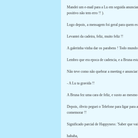
Mandei um e-mail para a Lu em seguida anunciando
positivo não tem erro !! ).
Logo depois, a mensagem foi geral para quem 
Levantei da cadeira, feliz, muito feliz !!
A galerinha vinha dar os parabens ! Todo mundo 
Lembro que era epoca de cadencia, e a Bruna est
Não teve como não quebrar a meeting e anunciar
- A Lu ta gravida !!
A Bruna fez uma cara de feliz, e susto ao mesmo 
Depois, óbvio peguei o Telefone para ligar para a
comemorar !!
Significado parcial de Happyness: 'Saber que vai v
hahaha,