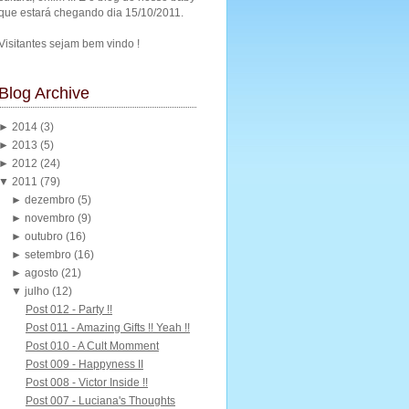
que estará chegando dia 15/10/2011.
Visitantes sejam bem vindo !
Blog Archive
►
2014
(3)
►
2013
(5)
►
2012
(24)
▼
2011
(79)
►
dezembro
(5)
►
novembro
(9)
►
outubro
(16)
►
setembro
(16)
►
agosto
(21)
▼
julho
(12)
Post 012 - Party !!
Post 011 - Amazing Gifts !! Yeah !!
Post 010 - A Cult Momment
Post 009 - Happyness II
Post 008 - Victor Inside !!
Post 007 - Luciana's Thoughts