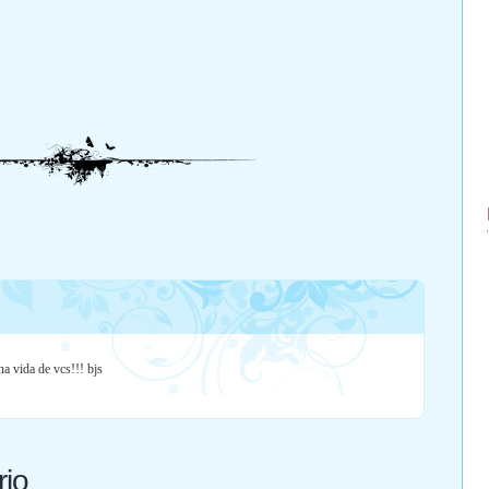
a vida de vcs!!! bjs
rio