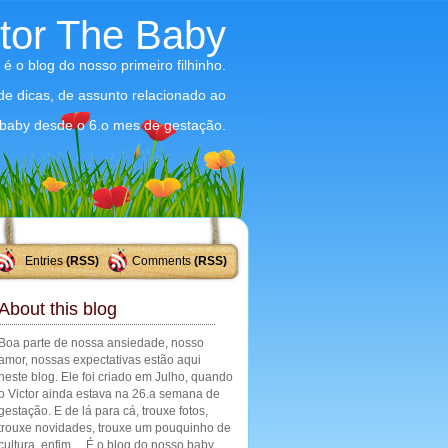
ctor The Baby
 é o blog do nosso primeiro filhinho.
 de dicas, de assunto relacionado ao
baby desde o 6.o mes de gestação.
Entries
(RSS)
Comments
(RSS)
About this blog
Boa parte de nossa ansiedade, nosso
amor, nossas expectativas estão aqui
neste blog. Ele foi criado em Julho, quando
o Victor ainda estava na 26.a semana de
gestação. E de lá para cá, trouxe fotos,
trouxe novidades, trouxe um pouquinho de
cultura, enfim ... É o blog do nosso baby