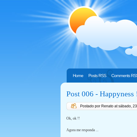
Home
Posts RSS
Comments RS
Post 006 - Happyness !
Postado por Renato
at
sábado, 23
Ok, ok !!
Agora me responda ...