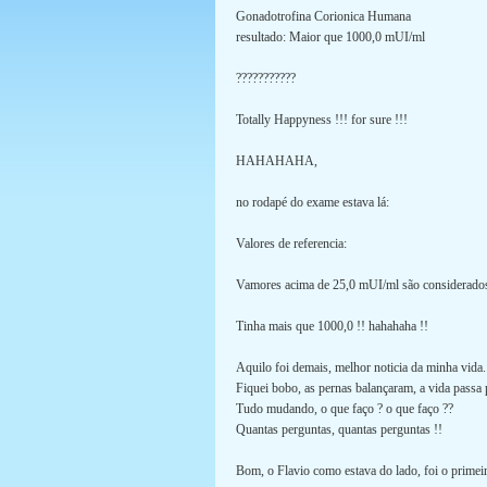
Gonadotrofina Corionica Humana
resultado: Maior que 1000,0 mUI/ml
???????????
Totally Happyness !!! for sure !!!
HAHAHAHA,
no rodapé do exame estava lá:
Valores de referencia:
Vamores acima de 25,0 mUI/ml são considerados 
Tinha mais que 1000,0 !! hahahaha !!
Aquilo foi demais, melhor noticia da minha vida.
Fiquei bobo, as pernas balançaram, a vida passa
Tudo mudando, o que faço ? o que faço ??
Quantas perguntas, quantas perguntas !!
Bom, o Flavio como estava do lado, foi o primeir