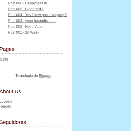
Post 006 - Happyness !!!
Post 005 - Blood test !!
Post 004 - Yes ! New post everyday !!
Post 003 - Amor incondicional
Post 002 - Hello Victor !!
Post 001 - 26 Week
Pages
Início
Tecnologia do
Blogger
.
About Us
Luciana
Renato
Seguidores