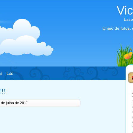
Vi
Esse
Cheio de fotos,
S
Edit
!!
 de julho de 2011