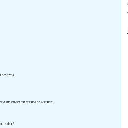
positivos .
 pela sua cabeça em questão de segundos.
o a saber !