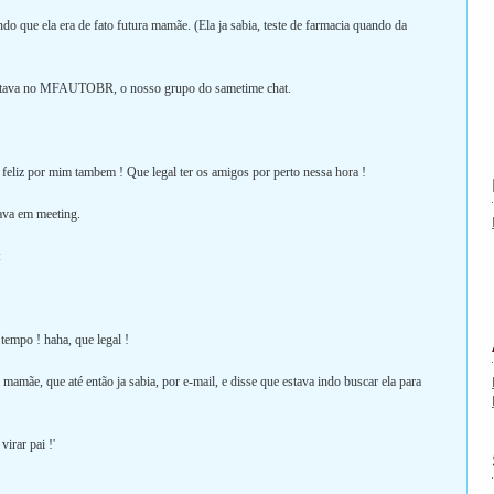
 que ela era de fato futura mamãe. (Ela ja sabia, teste de farmacia quando da
estava no MFAUTOBR, o nosso grupo do sametime chat.
feliz por mim tambem ! Que legal ter os amigos por perto nessa hora !
ava em meeting.
:
tempo ! haha, que legal !
 mamãe, que até então ja sabia, por e-mail, e disse que estava indo buscar ela para
irar pai !'