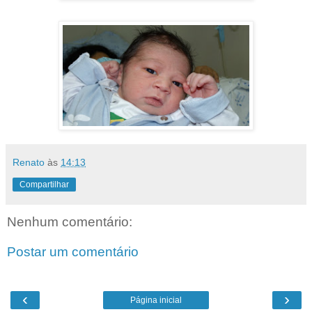
Renato
às
14:13
Compartilhar
Nenhum comentário:
Postar um comentário
‹
›
Página inicial