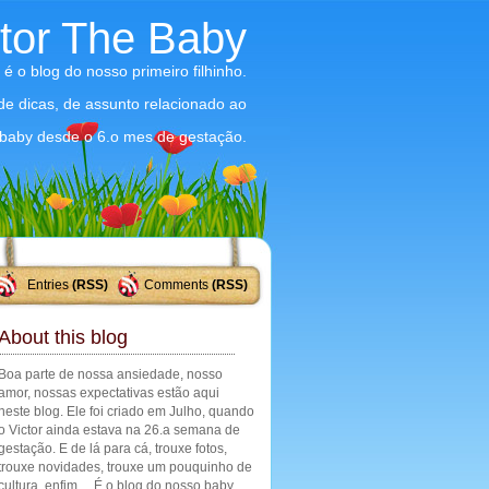
ctor The Baby
 é o blog do nosso primeiro filhinho.
 de dicas, de assunto relacionado ao
baby desde o 6.o mes de gestação.
Entries
(RSS)
Comments
(RSS)
About this blog
Boa parte de nossa ansiedade, nosso
amor, nossas expectativas estão aqui
neste blog. Ele foi criado em Julho, quando
o Victor ainda estava na 26.a semana de
gestação. E de lá para cá, trouxe fotos,
trouxe novidades, trouxe um pouquinho de
cultura, enfim ... É o blog do nosso baby