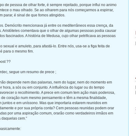
ipo de pessoa de olhar forte, é sempre rejeitado, porque influi no animo
ntece o mau olhado. Se ao olharem para nós começarmos a espirrar,
 parar, é sinal de que fomos atingidos.
os. Demócrito mencionava já entre os mediterrâneos essa crença, da
s. Aristóteles comentava que o olhar de algumas pessoas podia causar
os fascinados. A história de Medusa, cujo olhar petrificava as pessoas
 sexual e amuleto, para afastá-lo. Entre nós, usa-se a figa feita de
né para o mesmo fim.
post ??
ardec, segue um resumo de prece ;
e não depende nem das palavras, nem do lugar, nem do momento em
er hora, a sós ou em conjunto. A influência do lugar ou do tempo
avorecer o recolhimento. A prece em comum tem ação mais poderosa,
m de coração num mesmo pensamento e têm a mesma finalidade,
 juntos e em uníssono. Mas que importaria estarem reunidos em
adamente e por sua própria conta? Cem pessoas reunidas podem orar
igadas por uma aspiração comum, orarão como verdadeiros irmãos em
a daquelas cem.”
basicamente: