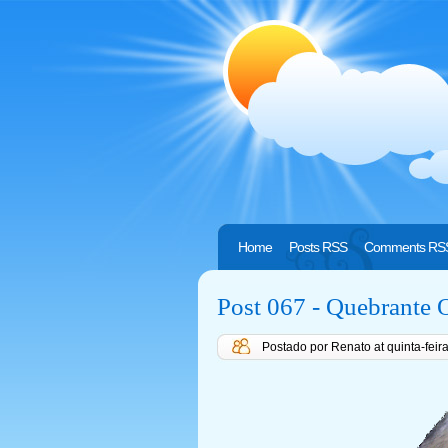
Home
Posts RSS
Comments RS
Post 067 - Quebrante O
Postado por Renato
at
quinta-fei