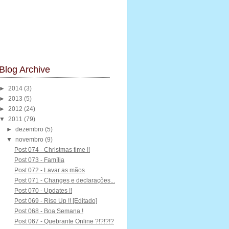
Blog Archive
►
2014
(3)
►
2013
(5)
►
2012
(24)
▼
2011
(79)
►
dezembro
(5)
▼
novembro
(9)
Post 074 - Christmas time !!
Post 073 - Família
Post 072 - Lavar as mãos
Post 071 - Changes e declarações...
Post 070 - Updates !!
Post 069 - Rise Up !! [Editado]
Post 068 - Boa Semana !
Post 067 - Quebrante Online ?!?!?!?