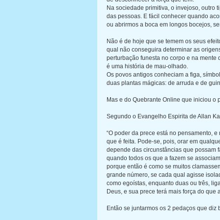
Na sociedade primitiva, o invejoso, outro t
das pessoas. E fácil conhecer quando aco
ou abrirmos a boca em longos bocejos, sem
Não é de hoje que se temem os seus efeit
qual não conseguira determinar as origen
perturbação funesta no corpo e na mente d
é uma história de mau-olhado.
Os povos antigos conheciam a figa, símbolo
duas plantas mágicas: de arruda e de gui
Mas e do Quebrante Online que iniciou o 
Segundo o Evangelho Espirita de Allan K
“O poder da prece está no pensamento, 
que é feita. Pode-se, pois, orar em qualqu
depende das circunstâncias que possam f
quando todos os que a fazem se associa
porque então é como se muitos clamassem
grande número, se cada qual agisse isol
como egoístas, enquanto duas ou três, l
Deus, e sua prece terá mais força do que 
Então se juntarmos os 2 pedaços que diz 