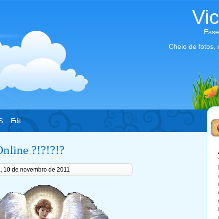
Vi
Esse
Cheio de fotos,
S
Edit
nline ?!?!?!?
ra, 10 de novembro de 2011