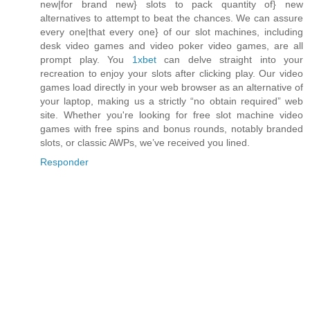
new|for brand new} slots to pack quantity of} new
alternatives to attempt to beat the chances. We can assure
every one|that every one} of our slot machines, including
desk video games and video poker video games, are all
prompt play. You
1xbet
can delve straight into your
recreation to enjoy your slots after clicking play. Our video
games load directly in your web browser as an alternative of
your laptop, making us a strictly “no obtain required” web
site. Whether you're looking for free slot machine video
games with free spins and bonus rounds, notably branded
slots, or classic AWPs, we’ve received you lined.
Responder