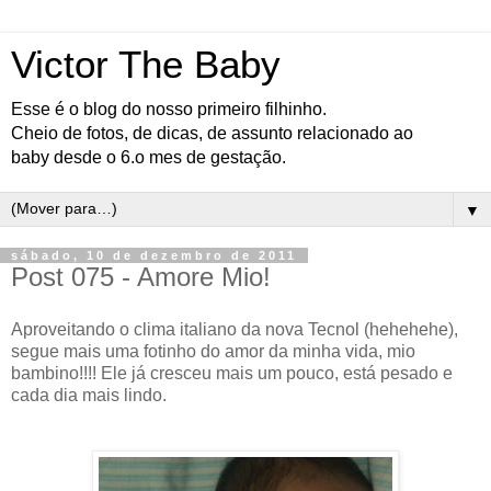
Victor The Baby
Esse é o blog do nosso primeiro filhinho.
Cheio de fotos, de dicas, de assunto relacionado ao
baby desde o 6.o mes de gestação.
▼
sábado, 10 de dezembro de 2011
Post 075 - Amore Mio!
Aproveitando o clima italiano da nova Tecnol (hehehehe),
segue mais uma fotinho do amor da minha vida, mio
bambino!!!! Ele já cresceu mais um pouco, está pesado e
cada dia mais lindo.