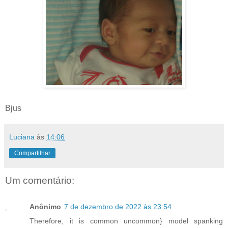
Bjus
Luciana
às
14:06
Compartilhar
Um comentário:
Anônimo
7 de dezembro de 2022 às 23:54
Therefore, it is common uncommon} model spanking