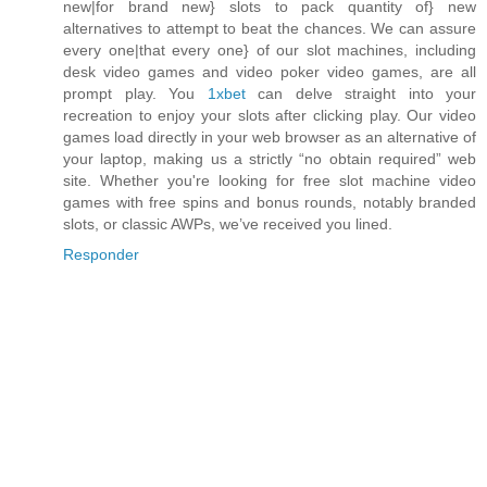
new|for brand new} slots to pack quantity of} new
alternatives to attempt to beat the chances. We can assure
every one|that every one} of our slot machines, including
desk video games and video poker video games, are all
prompt play. You
1xbet
can delve straight into your
recreation to enjoy your slots after clicking play. Our video
games load directly in your web browser as an alternative of
your laptop, making us a strictly “no obtain required” web
site. Whether you're looking for free slot machine video
games with free spins and bonus rounds, notably branded
slots, or classic AWPs, we’ve received you lined.
Responder