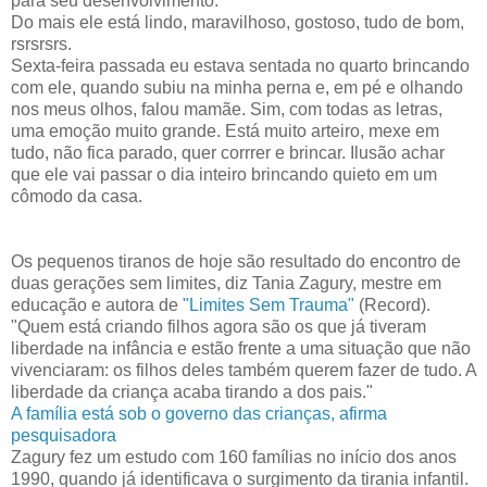
para seu desenvolvimento.
Do mais ele está lindo, maravilhoso, gostoso, tudo de bom,
rsrsrsrs.
Sexta-feira passada eu estava sentada no quarto brincando
com ele, quando subiu na minha perna e, em pé e olhando
nos meus olhos, falou mamãe. Sim, com todas as letras,
uma emoção muito grande. Está muito arteiro, mexe em
tudo, não fica parado, quer corrrer e brincar. Ilusão achar
que ele vai passar o dia inteiro brincando quieto em um
cômodo da casa.
Os pequenos tiranos de hoje são resultado do encontro de
duas gerações sem limites, diz Tania Zagury, mestre em
educação e autora de
"Limites Sem Trauma"
(Record).
"Quem está criando filhos agora são os que já tiveram
liberdade na infância e estão frente a uma situação que não
vivenciaram: os filhos deles também querem fazer de tudo. A
liberdade da criança acaba tirando a dos pais."
A família está sob o governo das crianças, afirma
pesquisadora
Zagury fez um estudo com 160 famílias no início dos anos
1990, quando já identificava o surgimento da tirania infantil.