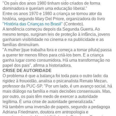
"Os pais dos anos 1980 tinham sido criados de forma
dominadora e queriam uma educação liberal."
Entre os anos 1970 e 1980 a criança se tornou ator da
história, segundo Mary Del Priore, organizadora do livro
"História das Crianças no Brasil"
(Contexto).
A tendência começou depois da Segunda Guerra. Ao
mesmo tempo, surgiram leis de proteção à infância, jovens
ganharam visibilidade no cinema e na publicidade e as
famílias diminuíram.
"A mulher [que trabalha fora e começa a tomar pílula] passa
a querer ter menos filhos para criá-los bem. E a criança
ganha lugar como consumidora. Há uma transformação no
papel dos pais", afirma a historiadora.
CRISE DE AUTORIDADE
O problema é que a balança foi toda para o outro lado: da
rigidez à frouxidão, analisa o psicanalista Renato Mezan,
professor da PUC-SP. "Por um lado, é um avanço social, há
mais diálogo na família e mais decisões consensuais. Mas,
por outro, os pais têm medo de exercer a autoridade
legítima. É uma crise de autoridade generalizada."
Há também uma inversão de papeis, segundo a pedagoga
Adriana Friedmann, doutora em antropologia e