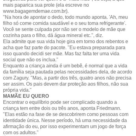
mais paparica sua prole (ela escreve no
www.bagagemdemae.com.br).
"Na hora de apontar o dedo, todo mundo aponta. 'Ah, meu
filho só come comida saudável e o seu toma refrigerante'.
Você se sente culpada por não ser o modelo de mãe que
cozinha para o filho, dá água mineral etc.", diz.
Ela admite que sua vida hoje gira em torno dos rebentos e
acha que faz parte do pacote. "Eu estava preparada para
isso quando decidi ser mãe. Mas faz falta ter uma vida
social que não os inclua."
Enquanto a criança ainda é um bebê, é normal que a vida
da família seja pautada pelas necessidades dela, de acordo
com Zagury. "Mas, a partir dos três, quatro anos não precisa
ser assim. Os pais devem dar proteção aos filhos, não sua
própria vida."
MAMÃE EU QUERO
Encontrar o equilíbrio pode ser complicado quando a
criança tem entre dois ou três anos, aponta Friedmann.
"Elas estão na fase de se descobrirem como pessoas com
identidade única. Nesse período, há uma necessidade da
afirmação do eu, por isso experimentam um jogo de força
com os adultos."