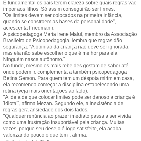
É fundamental os pais terem clareza sobre quais regras vão
impor aos filhos. Só assim conseguirão ser firmes.
"Os limites devem ser colocados na primeira infância,
quando se constroem as bases da personalidade",
acrescenta Friedmann.
A psicopedagoga Maria Irene Maluf, membro da Associação
Brasileira de Psicopedagogia, lembra que regras dão
segurança. "A opinião da criança não deve ser ignorada,
mas ela não sabe escolher o que é melhor para ela.
Ninguém nasce autônomo."
No fundo, mesmo os mais rebeldes gostam de saber até
onde podem ir, complementa a também psicopedagoga
Betina Serson. Para quem tem um déspota mirim em casa,
ela recomenda começar a disciplina estabelecendo uma
rotina (veja mais orientações ao lado).
"A ideia de que colocar limites pode ser danoso à criança é
'idiota'", afirma Mezan. Segundo ele, a inexistência de
regras gera ansiedade dos dois lados.
"Qualquer renúncia ao prazer imediato passa a ser vivida
como uma frustração insuportável pela criança. Muitas
vezes, porque seu desejo é logo satisfeito, ela acaba
valorizando pouco o que tem", afirma.