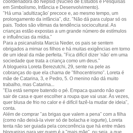
coordenadora do Nepsid (Núcleo de Estudos e Pesquisas
em Simbolismo, Infância e Desenvolvimento).
"Há uma 'adultização' precoce e, ao mesmo tempo, um
prolongamento da infância", diz. "Não dá para culpar só os
pais. Todos são vítimas da tendência sociocultural. As
crianças estão expostas a um grande número de estímulos
e influências da mídia."
Para a psicanalista Marcia Neder, os pais se sentem
obrigados a mimar os filhos e há muitas exigências em torno
de um ideal da mãe perfeita. "Fica difícil dizer 'não' em uma
sociedade que trata a criança como um deus."
A blogueira Loreta Berezutchi, 29, sente na pele as
cobranças do que ela chama de "filhocentrismo". Loreta é
mãe de Catarina, 3, e Pedro, 5. O menino não dá muito
trabalho, mas Catarina...
"Ela está sempre batendo o pé. Empaca quando não quer
sair de casa e quer escolher a roupa que vai usar. Às vezes,
quer blusa de frio no calor e é difícil fazê-la mudar de ideia",
conta.
Além de comprar "as brigas que valem a pena" com a filha
(como não deixá-la viver só de bolacha e iogurte), Loreta
tenta não ser guiada pela concorrência que há entre mães
blogueiras para ver quem é a "mais mãe", ou seja, a que