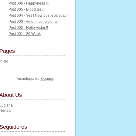
Post 006 - Happyness !!!
Post 005 - Blood test !!
Post 004 - Yes ! New post everyday !!
Post 003 - Amor incondicional
Post 002 - Hello Victor !!
Post 001 - 26 Week
Pages
Início
Tecnologia do
Blogger
.
About Us
Luciana
Renato
Seguidores