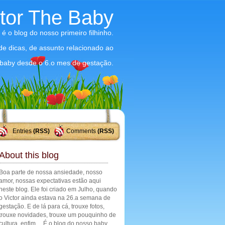
ctor The Baby
 é o blog do nosso primeiro filhinho.
 de dicas, de assunto relacionado ao
baby desde o 6.o mes de gestação.
Entries
(RSS)
Comments
(RSS)
About this blog
Boa parte de nossa ansiedade, nosso
amor, nossas expectativas estão aqui
neste blog. Ele foi criado em Julho, quando
o Victor ainda estava na 26.a semana de
gestação. E de lá para cá, trouxe fotos,
trouxe novidades, trouxe um pouquinho de
cultura, enfim ... É o blog do nosso baby