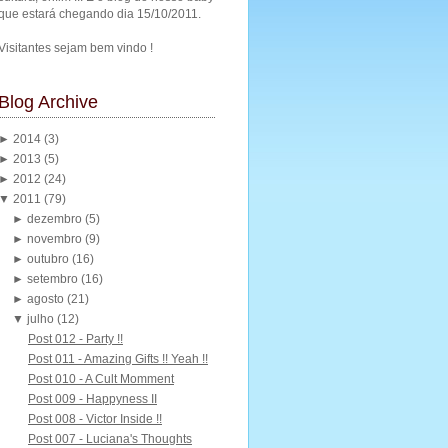
que estará chegando dia 15/10/2011.
Visitantes sejam bem vindo !
Blog Archive
►
2014
(3)
►
2013
(5)
►
2012
(24)
▼
2011
(79)
►
dezembro
(5)
►
novembro
(9)
►
outubro
(16)
►
setembro
(16)
►
agosto
(21)
▼
julho
(12)
Post 012 - Party !!
Post 011 - Amazing Gifts !! Yeah !!
Post 010 - A Cult Momment
Post 009 - Happyness II
Post 008 - Victor Inside !!
Post 007 - Luciana's Thoughts