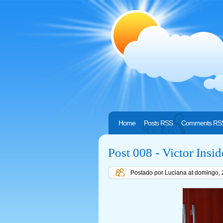
Home
Posts RSS
Comments RS
Post 008 - Victor Insid
Postado por Luciana
at
domingo, 