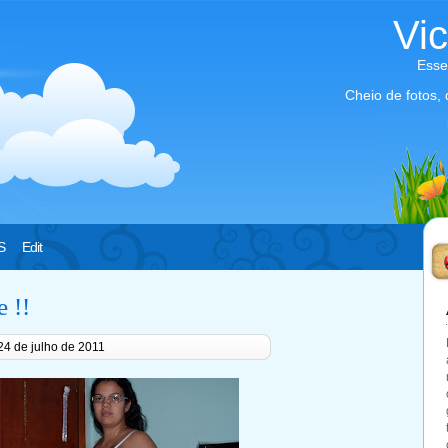
Vi
Esse
Cheio de fotos,
S
Edit
e !!
24 de julho de 2011