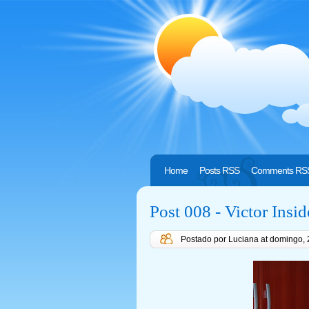
Home
Posts RSS
Comments RS
Post 008 - Victor Insid
Postado por Luciana
at
domingo, 