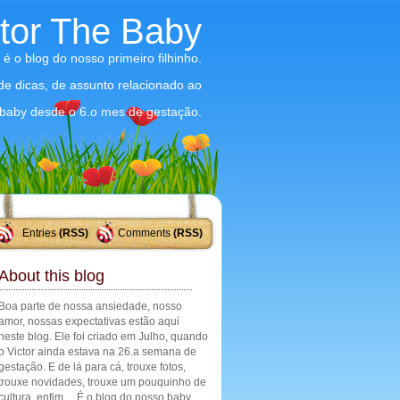
ctor The Baby
 é o blog do nosso primeiro filhinho.
 de dicas, de assunto relacionado ao
baby desde o 6.o mes de gestação.
Entries
(RSS)
Comments
(RSS)
About this blog
Boa parte de nossa ansiedade, nosso
amor, nossas expectativas estão aqui
neste blog. Ele foi criado em Julho, quando
o Victor ainda estava na 26.a semana de
gestação. E de lá para cá, trouxe fotos,
trouxe novidades, trouxe um pouquinho de
cultura, enfim ... É o blog do nosso baby