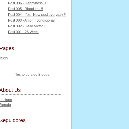
Post 006 - Happyness !!!
Post 005 - Blood test !!
Post 004 - Yes ! New post everyday !!
Post 003 - Amor incondicional
Post 002 - Hello Victor !!
Post 001 - 26 Week
Pages
Início
Tecnologia do
Blogger
.
About Us
Luciana
Renato
Seguidores