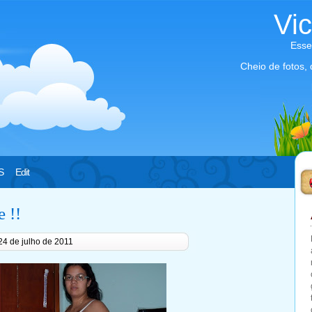
Vi
Esse
Cheio de fotos,
S
Edit
e !!
24 de julho de 2011