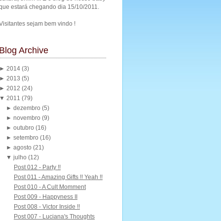
que estará chegando dia 15/10/2011.
Visitantes sejam bem vindo !
Blog Archive
►
2014
(3)
►
2013
(5)
►
2012
(24)
▼
2011
(79)
►
dezembro
(5)
►
novembro
(9)
►
outubro
(16)
►
setembro
(16)
►
agosto
(21)
▼
julho
(12)
Post 012 - Party !!
Post 011 - Amazing Gifts !! Yeah !!
Post 010 - A Cult Momment
Post 009 - Happyness II
Post 008 - Victor Inside !!
Post 007 - Luciana's Thoughts