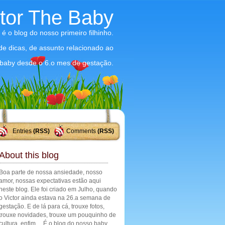
ctor The Baby
 é o blog do nosso primeiro filhinho.
 de dicas, de assunto relacionado ao
baby desde o 6.o mes de gestação.
Entries
(RSS)
Comments
(RSS)
About this blog
Boa parte de nossa ansiedade, nosso
amor, nossas expectativas estão aqui
neste blog. Ele foi criado em Julho, quando
o Victor ainda estava na 26.a semana de
gestação. E de lá para cá, trouxe fotos,
trouxe novidades, trouxe um pouquinho de
cultura, enfim ... É o blog do nosso baby