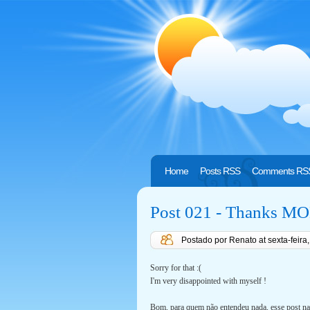
Home
Posts RSS
Comments RS
Post 021 - Thanks MOM
Postado por Renato
at
sexta-feira
Sorry for that :(
I'm very disappointed with myself !
Bom, para quem não entendeu nada, esse post na 