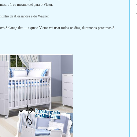
ntes, e 1 eu mesmo dei para o Victor.
entinho da Alessandra e do Wagner.
 Solange deu ... e que o Victor vai usar todos os dias, durante os proximos 3