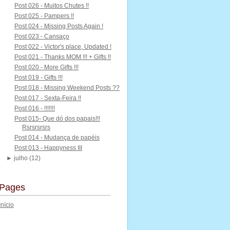
Post 026 - Muitos Chutes !!
Post 025 - Pampers !!
Post 024 - Missing Posts Again !
Post 023 - Cansaço
Post 022 - Victor's place, Updated !
Post 021 - Thanks MOM !!! + Gifts !!
Post 020 - More Gifts !!!
Post 019 - Gifts !!!
Post 018 - Missing Weekend Posts ??
Post 017 - Sexta-Feira !!
Post 016 - !!!!!!!
Post 015- Que dó dos papais!!!
Rsrsrsrsrs
Post 014 - Mudança de papéis
Post 013 - Happyness III
►
julho
(12)
Pages
Início