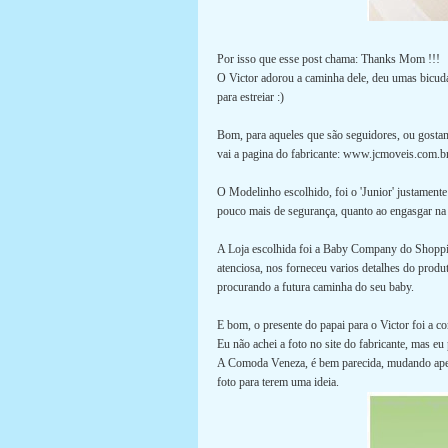
Por isso que esse post chama: Thanks Mom !!!
O Victor adorou a caminha dele, deu umas bicuda
para estreiar :)
Bom, para aqueles que são seguidores, ou gostam 
vai a pagina do fabricante: www.jcmoveis.com.b
O Modelinho escolhido, foi o 'Junior' justamente
pouco mais de segurança, quanto ao engasgar na
A Loja escolhida foi a Baby Company do Shoppi
atenciosa, nos forneceu varios detalhes do produ
procurando a futura caminha do seu baby.
E bom, o presente do papai para o Victor foi a 
Eu não achei a foto no site do fabricante, mas e
A Comoda Veneza, é bem parecida, mudando apenas
foto para terem uma ideia.