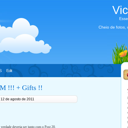
Vi
Esse
Cheio de fotos,
S
Edit
 !!! + Gifts !!
, 12 de agosto de 2011
verdade deveria ser junto com o Post 20,