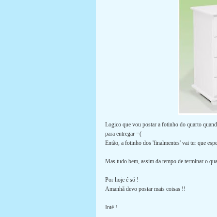
Logico que vou postar a fotinho do quarto quando
para entregar =(
Então, a fotinho dos 'finalmentes' vai ter que es
Mas tudo bem, assim da tempo de terminar o qua
Por hoje é só !
Amanhã devo postar mais coisas !!
Inté !