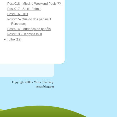
Post 018 - Missing Weekend Posts ??
Post 017 - Sexta-Feira !!
Post 016 - !!!!!!!
Post 015- Que dó dos papais!!!
Rsrsrsrsrs
Post 014 - Mudança de papéis
Post 013 - Happyness III
►
julho
(12)
Copyright 2009 -
Victor The Baby
temas blogspot