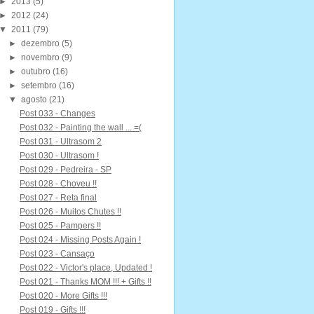
►
2013
(5)
►
2012
(24)
▼
2011
(79)
►
dezembro
(5)
►
novembro
(9)
►
outubro
(16)
►
setembro
(16)
▼
agosto
(21)
Post 033 - Changes
Post 032 - Painting the wall ... =(
Post 031 - Ultrasom 2
Post 030 - Ultrasom !
Post 029 - Pedreira - SP
Post 028 - Choveu !!
Post 027 - Reta final
Post 026 - Muitos Chutes !!
Post 025 - Pampers !!
Post 024 - Missing Posts Again !
Post 023 - Cansaço
Post 022 - Victor's place, Updated !
Post 021 - Thanks MOM !!! + Gifts !!
Post 020 - More Gifts !!!
Post 019 - Gifts !!!