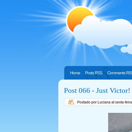
Home
Posts RSS
Comments RS
Post 066 - Just Victor!
Postado por Luciana
at
sexta-feir