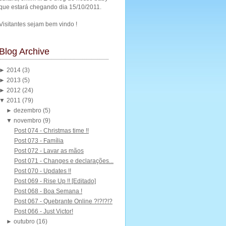
que estará chegando dia 15/10/2011.
Visitantes sejam bem vindo !
Blog Archive
►
2014
(3)
►
2013
(5)
►
2012
(24)
▼
2011
(79)
►
dezembro
(5)
▼
novembro
(9)
Post 074 - Christmas time !!
Post 073 - Família
Post 072 - Lavar as mãos
Post 071 - Changes e declarações...
Post 070 - Updates !!
Post 069 - Rise Up !! [Editado]
Post 068 - Boa Semana !
Post 067 - Quebrante Online ?!?!?!?
Post 066 - Just Victor!
►
outubro
(16)