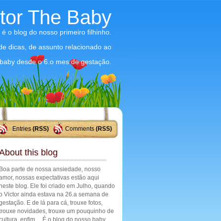
ctor The Baby
 é o blog do nosso primeiro filhinho.
 de dicas, de assunto relacionado ao
baby desde o 6.o mes de gestação.
Entries
(RSS)
Comments
(RSS)
About this blog
Boa parte de nossa ansiedade, nosso
amor, nossas expectativas estão aqui
neste blog. Ele foi criado em Julho, quando
o Victor ainda estava na 26.a semana de
gestação. E de lá para cá, trouxe fotos,
trouxe novidades, trouxe um pouquinho de
cultura, enfim ... É o blog do nosso baby