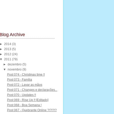
Blog Archive
►
2014
(3)
►
2013
(5)
►
2012
(24)
▼
2011
(79)
►
dezembro
(5)
▼
novembro
(9)
Post 074 - Christmas time !!
Post 073 - Família
Post 072 - Lavar as mãos
Post 071 - Changes e declarações...
Post 070 - Updates !!
Post 069 - Rise Up !! [Editado]
Post 068 - Boa Semana !
Post 067 - Quebrante Online ?!?!?!?