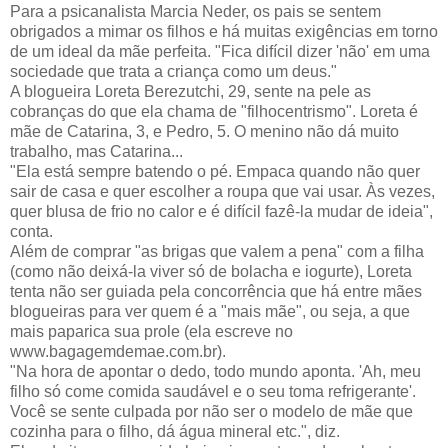
Para a psicanalista Marcia Neder, os pais se sentem
obrigados a mimar os filhos e há muitas exigências em torno
de um ideal da mãe perfeita. "Fica difícil dizer 'não' em uma
sociedade que trata a criança como um deus."
A blogueira Loreta Berezutchi, 29, sente na pele as
cobranças do que ela chama de "filhocentrismo". Loreta é
mãe de Catarina, 3, e Pedro, 5. O menino não dá muito
trabalho, mas Catarina...
"Ela está sempre batendo o pé. Empaca quando não quer
sair de casa e quer escolher a roupa que vai usar. Às vezes,
quer blusa de frio no calor e é difícil fazê-la mudar de ideia",
conta.
Além de comprar "as brigas que valem a pena" com a filha
(como não deixá-la viver só de bolacha e iogurte), Loreta
tenta não ser guiada pela concorrência que há entre mães
blogueiras para ver quem é a "mais mãe", ou seja, a que
mais paparica sua prole (ela escreve no
www.bagagemdemae.com.br).
"Na hora de apontar o dedo, todo mundo aponta. 'Ah, meu
filho só come comida saudável e o seu toma refrigerante'.
Você se sente culpada por não ser o modelo de mãe que
cozinha para o filho, dá água mineral etc.", diz.