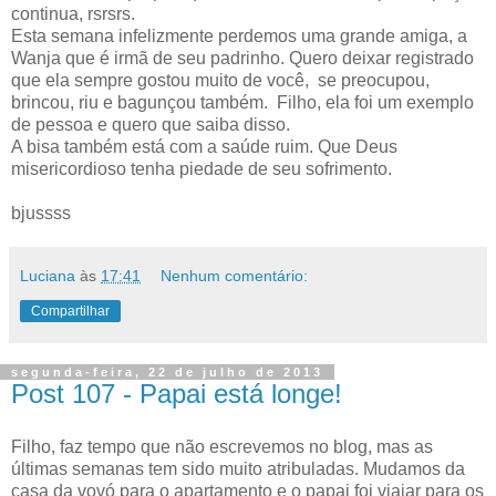
continua, rsrsrs.
Esta semana infelizmente perdemos uma grande amiga, a
Wanja que é irmã de seu padrinho. Quero deixar registrado
que ela sempre gostou muito de você, se preocupou,
brincou, riu e bagunçou também. Filho, ela foi um exemplo
de pessoa e quero que saiba disso.
A bisa também está com a saúde ruim. Que Deus
misericordioso tenha piedade de seu sofrimento.
bjussss
Luciana
às
17:41
Nenhum comentário:
Compartilhar
segunda-feira, 22 de julho de 2013
Post 107 - Papai está longe!
Filho, faz tempo que não escrevemos no blog, mas as
últimas semanas tem sido muito atribuladas. Mudamos da
casa da vovó para o apartamento e o papai foi viajar para os