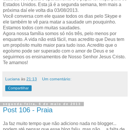
Estados Unidos. Esta já é a segunda semana, tem mais a
próxima daí ele volta dia 03/08/2013.
Você conversa com ele quase todos os dias pelo Skype e
ele também te vê para matar a saudade um pouquinho.
Estamos todos com muitas saudades.
Agora nossa família somos só nós três, pelo menos por
enquanto. A vida não está fácil, mas acredito que Deus tem
um propósito muito maior para tudo isso. Acredito que o
egoísmo pode ser superado com o amor de Deus e se
seguirmos os ensinamentos de Nosso Senhor Jesus Cristo.
Te amamos!
Luciana
às
21:13
Um comentário:
Compartilhar
segunda-feira, 6 de maio de 2013
Post 106 - Praia
Ja faz muito tempo que não adiciono nada no blogger...
podem até pensar que esse blog faliu, mas não ... a falta de