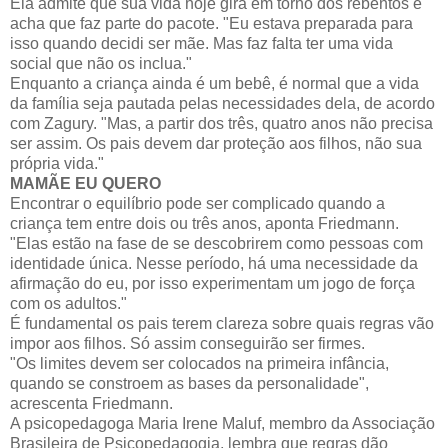
Ela admite que sua vida hoje gira em torno dos rebentos e
acha que faz parte do pacote. "Eu estava preparada para
isso quando decidi ser mãe. Mas faz falta ter uma vida
social que não os inclua."
Enquanto a criança ainda é um bebê, é normal que a vida
da família seja pautada pelas necessidades dela, de acordo
com Zagury. "Mas, a partir dos três, quatro anos não precisa
ser assim. Os pais devem dar proteção aos filhos, não sua
própria vida."
MAMÃE EU QUERO
Encontrar o equilíbrio pode ser complicado quando a
criança tem entre dois ou três anos, aponta Friedmann.
"Elas estão na fase de se descobrirem como pessoas com
identidade única. Nesse período, há uma necessidade da
afirmação do eu, por isso experimentam um jogo de força
com os adultos."
É fundamental os pais terem clareza sobre quais regras vão
impor aos filhos. Só assim conseguirão ser firmes.
"Os limites devem ser colocados na primeira infância,
quando se constroem as bases da personalidade",
acrescenta Friedmann.
A psicopedagoga Maria Irene Maluf, membro da Associação
Brasileira de Psicopedagogia, lembra que regras dão