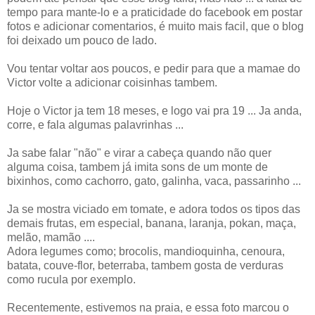
tempo para mante-lo e a praticidade do facebook em postar
fotos e adicionar comentarios, é muito mais facil, que o blog
foi deixado um pouco de lado.
Vou tentar voltar aos poucos, e pedir para que a mamae do
Victor volte a adicionar coisinhas tambem.
Hoje o Victor ja tem 18 meses, e logo vai pra 19 ... Ja anda,
corre, e fala algumas palavrinhas ...
Ja sabe falar "não" e virar a cabeça quando não quer
alguma coisa, tambem já imita sons de um monte de
bixinhos, como cachorro, gato, galinha, vaca, passarinho ...
Ja se mostra viciado em tomate, e adora todos os tipos das
demais frutas, em especial, banana, laranja, pokan, maça,
melão, mamão ....
Adora legumes como; brocolis, mandioquinha, cenoura,
batata, couve-flor, beterraba, tambem gosta de verduras
como rucula por exemplo.
Recentemente, estivemos na praia, e essa foto marcou o