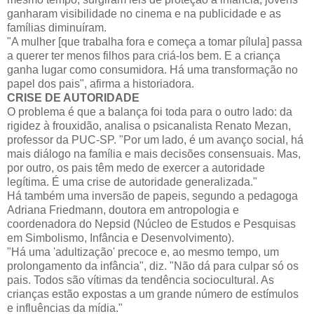
ganharam visibilidade no cinema e na publicidade e as
famílias diminuíram.
"A mulher [que trabalha fora e começa a tomar pílula] passa
a querer ter menos filhos para criá-los bem. E a criança
ganha lugar como consumidora. Há uma transformação no
papel dos pais", afirma a historiadora.
CRISE DE AUTORIDADE
O problema é que a balança foi toda para o outro lado: da
rigidez à frouxidão, analisa o psicanalista Renato Mezan,
professor da PUC-SP. "Por um lado, é um avanço social, há
mais diálogo na família e mais decisões consensuais. Mas,
por outro, os pais têm medo de exercer a autoridade
legítima. É uma crise de autoridade generalizada."
Há também uma inversão de papeis, segundo a pedagoga
Adriana Friedmann, doutora em antropologia e
coordenadora do Nepsid (Núcleo de Estudos e Pesquisas
em Simbolismo, Infância e Desenvolvimento).
"Há uma 'adultização' precoce e, ao mesmo tempo, um
prolongamento da infância", diz. "Não dá para culpar só os
pais. Todos são vítimas da tendência sociocultural. As
crianças estão expostas a um grande número de estímulos
e influências da mídia."