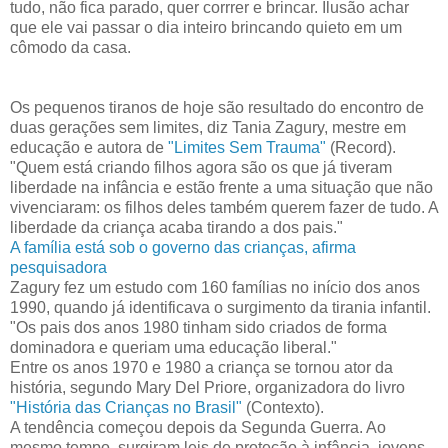
tudo, não fica parado, quer corrrer e brincar. Ilusão achar
que ele vai passar o dia inteiro brincando quieto em um
cômodo da casa.
Os pequenos tiranos de hoje são resultado do encontro de
duas gerações sem limites, diz Tania Zagury, mestre em
educação e autora de
"Limites Sem Trauma"
(Record).
"Quem está criando filhos agora são os que já tiveram
liberdade na infância e estão frente a uma situação que não
vivenciaram: os filhos deles também querem fazer de tudo. A
liberdade da criança acaba tirando a dos pais."
A família está sob o governo das crianças, afirma
pesquisadora
Zagury fez um estudo com 160 famílias no início dos anos
1990, quando já identificava o surgimento da tirania infantil.
"Os pais dos anos 1980 tinham sido criados de forma
dominadora e queriam uma educação liberal."
Entre os anos 1970 e 1980 a criança se tornou ator da
história, segundo Mary Del Priore, organizadora do livro
"História das Crianças no Brasil"
(Contexto).
A tendência começou depois da Segunda Guerra. Ao
mesmo tempo, surgiram leis de proteção à infância, jovens