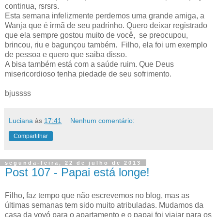
continua, rsrsrs.
Esta semana infelizmente perdemos uma grande amiga, a
Wanja que é irmã de seu padrinho. Quero deixar registrado
que ela sempre gostou muito de você, se preocupou,
brincou, riu e bagunçou também. Filho, ela foi um exemplo
de pessoa e quero que saiba disso.
A bisa também está com a saúde ruim. Que Deus
misericordioso tenha piedade de seu sofrimento.
bjussss
Luciana
às
17:41
Nenhum comentário:
Compartilhar
segunda-feira, 22 de julho de 2013
Post 107 - Papai está longe!
Filho, faz tempo que não escrevemos no blog, mas as
últimas semanas tem sido muito atribuladas. Mudamos da
casa da vovó para o apartamento e o papai foi viajar para os