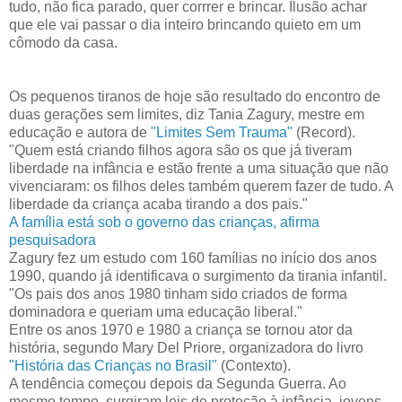
tudo, não fica parado, quer corrrer e brincar. Ilusão achar
que ele vai passar o dia inteiro brincando quieto em um
cômodo da casa.
Os pequenos tiranos de hoje são resultado do encontro de
duas gerações sem limites, diz Tania Zagury, mestre em
educação e autora de
"Limites Sem Trauma"
(Record).
"Quem está criando filhos agora são os que já tiveram
liberdade na infância e estão frente a uma situação que não
vivenciaram: os filhos deles também querem fazer de tudo. A
liberdade da criança acaba tirando a dos pais."
A família está sob o governo das crianças, afirma
pesquisadora
Zagury fez um estudo com 160 famílias no início dos anos
1990, quando já identificava o surgimento da tirania infantil.
"Os pais dos anos 1980 tinham sido criados de forma
dominadora e queriam uma educação liberal."
Entre os anos 1970 e 1980 a criança se tornou ator da
história, segundo Mary Del Priore, organizadora do livro
"História das Crianças no Brasil"
(Contexto).
A tendência começou depois da Segunda Guerra. Ao
mesmo tempo, surgiram leis de proteção à infância, jovens