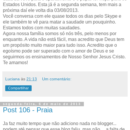
Estados Unidos. Esta já é a segunda semana, tem mais a
próxima daí ele volta dia 03/08/2013.
Você conversa com ele quase todos os dias pelo Skype e
ele também te vê para matar a saudade um pouquinho.
Estamos todos com muitas saudades.
Agora nossa família somos só nós três, pelo menos por
enquanto. A vida não está fácil, mas acredito que Deus tem
um propósito muito maior para tudo isso. Acredito que o
egoísmo pode ser superado com o amor de Deus e se
seguirmos os ensinamentos de Nosso Senhor Jesus Cristo.
Te amamos!
Luciana
às
21:13
Um comentário:
Compartilhar
segunda-feira, 6 de maio de 2013
Post 106 - Praia
Ja faz muito tempo que não adiciono nada no blogger...
podem até pensar que esse blog faliu, mas não ... a falta de