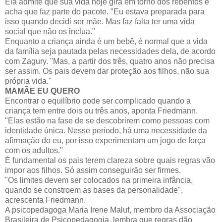
Ela admite que sua vida hoje gira em torno dos rebentos e
acha que faz parte do pacote. "Eu estava preparada para
isso quando decidi ser mãe. Mas faz falta ter uma vida
social que não os inclua."
Enquanto a criança ainda é um bebê, é normal que a vida
da família seja pautada pelas necessidades dela, de acordo
com Zagury. "Mas, a partir dos três, quatro anos não precisa
ser assim. Os pais devem dar proteção aos filhos, não sua
própria vida."
MAMÃE EU QUERO
Encontrar o equilíbrio pode ser complicado quando a
criança tem entre dois ou três anos, aponta Friedmann.
"Elas estão na fase de se descobrirem como pessoas com
identidade única. Nesse período, há uma necessidade da
afirmação do eu, por isso experimentam um jogo de força
com os adultos."
É fundamental os pais terem clareza sobre quais regras vão
impor aos filhos. Só assim conseguirão ser firmes.
"Os limites devem ser colocados na primeira infância,
quando se constroem as bases da personalidade",
acrescenta Friedmann.
A psicopedagoga Maria Irene Maluf, membro da Associação
Brasileira de Psicopedagogia, lembra que regras dão