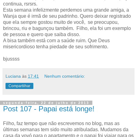
continua, rsrsrs.
Esta semana infelizmente perdemos uma grande amiga, a
Wanja que é irmã de seu padrinho. Quero deixar registrado
que ela sempre gostou muito de você, se preocupou,
brincou, riu e bagunçou também. Filho, ela foi um exemplo
de pessoa e quero que saiba disso.
A bisa também está com a saúde ruim. Que Deus
misericordioso tenha piedade de seu sofrimento.
bjussss
Luciana
às
17:41
Nenhum comentário:
Compartilhar
segunda-feira, 22 de julho de 2013
Post 107 - Papai está longe!
Filho, faz tempo que não escrevemos no blog, mas as
últimas semanas tem sido muito atribuladas. Mudamos da
casa da vovó para o apartamento e o papai foi viajar para os