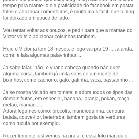
tempo para mante-lo e a praticidade do facebook em postar
fotos e adicionar comentarios, é muito mais facil, que o blog
foi deixado um pouco de lado.
Vou tentar voltar aos poucos, e pedir para que a mamae do
Victor volte a adicionar coisinhas tambem.
Hoje o Victor ja tem 18 meses, e logo vai pra 19 ... Ja anda,
corre, e fala algumas palavrinhas ...
Ja sabe falar "não" e virar a cabeça quando não quer
alguma coisa, tambem já imita sons de um monte de
bixinhos, como cachorro, gato, galinha, vaca, passarinho ...
Ja se mostra viciado em tomate, e adora todos os tipos das
demais frutas, em especial, banana, laranja, pokan, maça,
melão, mamão ....
Adora legumes como; brocolis, mandioquinha, cenoura,
batata, couve-flor, beterraba, tambem gosta de verduras
como rucula por exemplo.
Recentemente, estivemos na praia, e essa foto marcou o