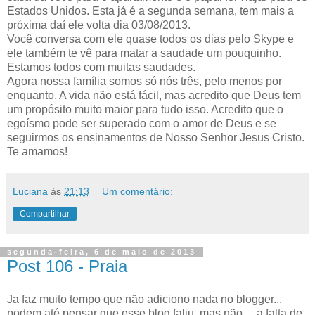
Estados Unidos. Esta já é a segunda semana, tem mais a
próxima daí ele volta dia 03/08/2013.
Você conversa com ele quase todos os dias pelo Skype e
ele também te vê para matar a saudade um pouquinho.
Estamos todos com muitas saudades.
Agora nossa família somos só nós três, pelo menos por
enquanto. A vida não está fácil, mas acredito que Deus tem
um propósito muito maior para tudo isso. Acredito que o
egoísmo pode ser superado com o amor de Deus e se
seguirmos os ensinamentos de Nosso Senhor Jesus Cristo.
Te amamos!
Luciana
às
21:13
Um comentário:
Compartilhar
segunda-feira, 6 de maio de 2013
Post 106 - Praia
Ja faz muito tempo que não adiciono nada no blogger...
podem até pensar que esse blog faliu, mas não ... a falta de