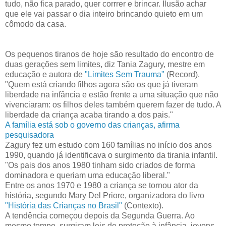
tudo, não fica parado, quer corrrer e brincar. Ilusão achar
que ele vai passar o dia inteiro brincando quieto em um
cômodo da casa.
Os pequenos tiranos de hoje são resultado do encontro de
duas gerações sem limites, diz Tania Zagury, mestre em
educação e autora de
"Limites Sem Trauma"
(Record).
"Quem está criando filhos agora são os que já tiveram
liberdade na infância e estão frente a uma situação que não
vivenciaram: os filhos deles também querem fazer de tudo. A
liberdade da criança acaba tirando a dos pais."
A família está sob o governo das crianças, afirma
pesquisadora
Zagury fez um estudo com 160 famílias no início dos anos
1990, quando já identificava o surgimento da tirania infantil.
"Os pais dos anos 1980 tinham sido criados de forma
dominadora e queriam uma educação liberal."
Entre os anos 1970 e 1980 a criança se tornou ator da
história, segundo Mary Del Priore, organizadora do livro
"História das Crianças no Brasil"
(Contexto).
A tendência começou depois da Segunda Guerra. Ao
mesmo tempo, surgiram leis de proteção à infância, jovens