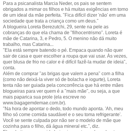
Para a psicanalista Marcia Neder, os pais se sentem
obrigados a mimar os filhos e há muitas exigências em torno
de um ideal da mãe perfeita. "Fica difícil dizer 'não' em uma
sociedade que trata a criança como um deus."
A blogueira Loreta Berezutchi, 29, sente na pele as
cobranças do que ela chama de "filhocentrismo". Loreta é
mãe de Catarina, 3, e Pedro, 5. O menino não dá muito
trabalho, mas Catarina...
"Ela está sempre batendo o pé. Empaca quando não quer
sair de casa e quer escolher a roupa que vai usar. Às vezes,
quer blusa de frio no calor e é difícil fazê-la mudar de ideia",
conta.
Além de comprar "as brigas que valem a pena" com a filha
(como não deixá-la viver só de bolacha e iogurte), Loreta
tenta não ser guiada pela concorrência que há entre mães
blogueiras para ver quem é a "mais mãe", ou seja, a que
mais paparica sua prole (ela escreve no
www.bagagemdemae.com.br).
"Na hora de apontar o dedo, todo mundo aponta. 'Ah, meu
filho só come comida saudável e o seu toma refrigerante'.
Você se sente culpada por não ser o modelo de mãe que
cozinha para o filho, dá água mineral etc.", diz.