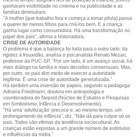
ganharam visibilidade no cinema e na publicidade e as
famílias diminuíram.
"A mulher [que trabalha fora e começa a tomar pílula] passa
a querer ter menos filhos para criá-los bem. E a criança
ganha lugar como consumidora. Há uma transformação no
papel dos pais", afirma a historiadora.
CRISE DE AUTORIDADE
O problema é que a balança foi toda para o outro lado: da
rigidez à frouxidão, analisa o psicanalista Renato Mezan,
professor da PUC-SP. "Por um lado, é um avanço social, há
mais diálogo na família e mais decisões consensuais. Mas,
por outro, os pais têm medo de exercer a autoridade
legítima. É uma crise de autoridade generalizada."
Há também uma inversão de papeis, segundo a pedagoga
Adriana Friedmann, doutora em antropologia e
coordenadora do Nepsid (Núcleo de Estudos e Pesquisas
em Simbolismo, Infância e Desenvolvimento).
"Há uma 'adultização' precoce e, ao mesmo tempo, um
prolongamento da infância", diz. "Não dá para culpar só os
pais. Todos são vítimas da tendência sociocultural. As
crianças estão expostas a um grande número de estímulos
e influências da mídia."